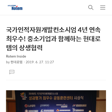
검
메
색
뉴
국가인적자원개발컨소시엄 4년 연속
상
본
문
세
최우수! 중소기업과 함께하는 현대로
제
컨
템의 상생협력
목
텐
Rotem Inside
츠
by
현대로템
2019. 6. 27. 11:27
본
댓
문
글
달
기