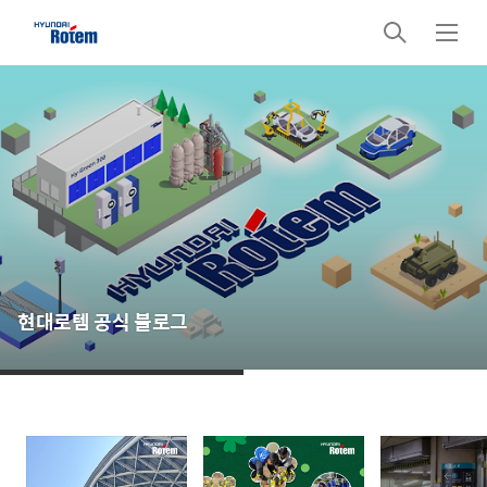
검
메
색
뉴
현대로템 공식 블로그