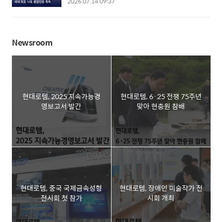
2026.07.14 09:37
상황을 알려 충돌을 방지하는 기술이다. 현대로템
충족으로 글로벌 방산 시장 공략에 탄력 현대로템
은 2023년에 산업통상부가 주관하는 국책과제인
K2 전차가 국내 최초로 북대서양조약기구(NATO,
수소전기트램 실증사업을 수행하면서 철도차량용
이하 나토) 품질보증시스템 인증을 획득하며 글로
ADAS 개발에 본격적으로 착수했다. 이후 실증사
Newsroom
벌 방산 시장 공략의 기폭제를 마련했다. 현대로템
업으로 기반을 다진 ADAS 기술에 인공지능(AI)을
은 지난 13일 의왕 본사에서 국방기술품질원(이하
접목한 충돌 방지..
기품원)과 함께 나토 품질보증시스템 인증 수여식
을 개최했다고 14일 밝혔다. 신상범 기품원장, 이용
배 현대로템 대표이사 사장 등 관계자들이 참석한
현대로템, 2025 지속가능경
현대로템, 6·25 전쟁 75주년
가운데 열린 이날 수여식을 통해 현대로템은 기품
영보고서 발간
맞아 현충원 참배
원으로부터 나토 품질보증시스템 ‘AQAP(Allied
Quality Assurance Publications)-2110’..
현대로템, 중국 국제금속성형
현대로템, 장애인 미술작가 전
전시회 첫 참가
시회 개최