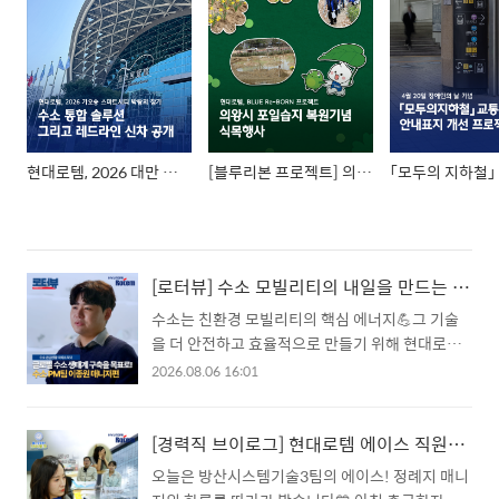
현대로템, 2026 대만 가오슝 스마트시티 박람회 참가
[블루리본 프로젝트] 의왕시 포일습지 복원 기념 식목행사
[로터뷰] 수소 모빌리티의 내일을 만드는 사람들🚅 현대로템 이종원 매니저
수소는 친환경 모빌리티의 핵심 에너지💪그 기술
을 더 안전하고 효율적으로 만들기 위해 현대로템
은 오늘도 연구를 이어가고 있습니다. 이종원 매니
2026.08.06 16:01
저는 수소 생산과 충전 기술 고도화를 위한 업무를
수행하며, 더 나은 수소 인프라를 만들어가고 있는
데요. 현대로템에서 수소의 미래를 만들어가는 이
[경력직 브이로그] 현대로템 에이스 직원의 하루는?👀
종원 매니저의 이야기를 영상에서 확인해 보세요
오늘은 방산시스템기술3팀의 에이스! 정례지 매니
💙