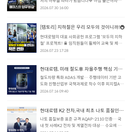
저의 하루를 따라가 봤습니다💙 아침 출근하자마
자 회의로 시작해실무자가 알려주는 업무 설명,그
2026.07.30 16:00
리고 모두가 궁금한 이직 썰과 취업 꿀팁까지 들어
봤습니다! 어떤 업무를 수행하며 하루를 보내는지
하나하나 생생하게 담아봤는데요📹 현대로템 임직
[템토리] 지하철은 우리 모두의 것이니까!🚇
원의 일상이 궁금했다면?지금 바로 영상에서 확인
현대로템의 대표 사회공헌 프로그램 '모두의 지하
해 보세요!
철' 프로젝트! 🚆 임직원들이 휠체어 교육 및 체험
을 시작으로 교통약자의 시선에서 지하철을 직접
2026.07.23 17:28
이용해 보고 불편한 점을 하나하나 확인하며 개선
방안을 고민해보았습니다. 누구나 편리하게 이용
현대로템, 미래 철도車 자율주행 핵심 기술 개발
할 수 있는 지하철을 만들기 위한 현대로템의 발자
국을 영상에서 만나보세요😊
철도차량 특화 ADAS 개발… 주행데이터 기반 고
도화 진행산업부 국책과제로 착수 이후 피지컬AI
접목해 수출 타진현대로템이 피지컬AI 기반의 철도
2026.07.16 09:40
차량 자율주행 기술 고도화에 나섰다. 현대로템은
최근 철도차량에 특화된 자동운전보조시스템
(ADAS·Autonomous Driving Assistance
현대로템 K2 전차,국내 최초 나토 품질인증 획득
System)을 개발 완료했다고 16일 밝혔다. 철도차
나토 품질보증 표준 규격 AQAP-2110 인증… 국
량용 ADAS는 철도의 선로 조건과 운행 환경을 고
내 첫 사례K2 전차 및 계열전차 대상… 수요에 따
려해 선로 상 장애물을 감지하고 운전자에게 위험
라 인증 품목 확대 추진나토 입찰 자격요건 선제적