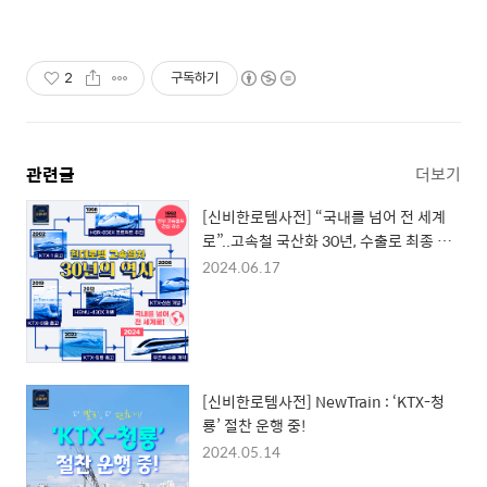
2
구독하기
관련글
더보기
[신비한로템사전] “국내를 넘어 전 세계
로”..고속철 국산화 30년, 수출로 최종 결
실
2024.06.17
[신비한로템사전] NewTrain : ‘KTX-청
룡’ 절찬 운행 중!
2024.05.14