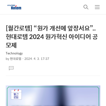
검
메
색
뉴
[월간로템] “원가 개선에 앞장서요”..
상
본
문
세
현대로템 2024 원가혁신 아이디어 공
제
컨
모제
목
텐
Technology
츠
by
현대로템
2024. 4. 3. 17:37
본
댓
문
글
달
기