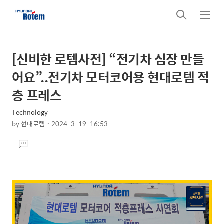
검
메
색
뉴
[신비한 로템사전] “전기차 심장 만들
상
본
문
세
어요”..전기차 모터코어용 현대로템 적
제
컨
층 프레스
목
텐
Technology
츠
by
현대로템
2024. 3. 19. 16:53
본
댓
문
글
달
기