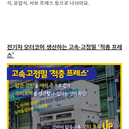
식, 유압식, 서보 프레스 등으로 나뉘어요.
전기차 모터코어 생산하는 고속
∙
고정밀
‘
적층 프레
스
’