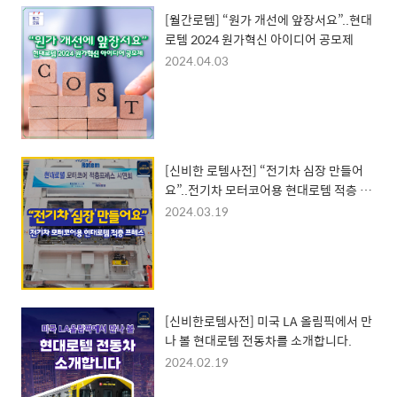
[월간로템] “원가 개선에 앞장서요”..현대
로템 2024 원가혁신 아이디어 공모제
2024.04.03
[신비한 로템사전] “전기차 심장 만들어
요”..전기차 모터코어용 현대로템 적층 프
레스
2024.03.19
[신비한로템사전] 미국 LA 올림픽에서 만
나 볼 현대로템 전동차를 소개합니다.
2024.02.19