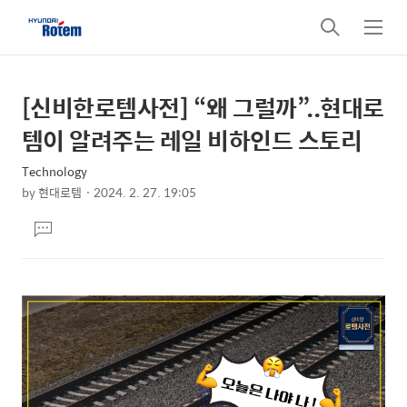
검
메
색
뉴
[신비한로템사전] “왜 그럴까”..현대로
상
본
문
세
템이 알려주는 레일 비하인드 스토리
제
컨
목
Technology
텐
by
현대로템
2024. 2. 27. 19:05
츠
본
댓
문
글
달
기