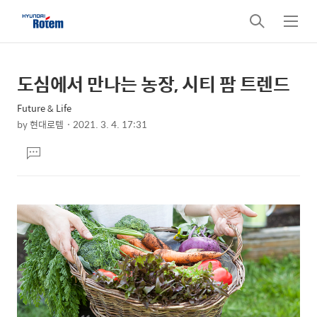
검
메
색
뉴
도심에서 만나는 농장, 시티 팜 트렌드
상
본
문
세
Future & Life
제
컨
by
현대로템
2021. 3. 4. 17:31
목
본
텐
댓
문
츠
글
달
기