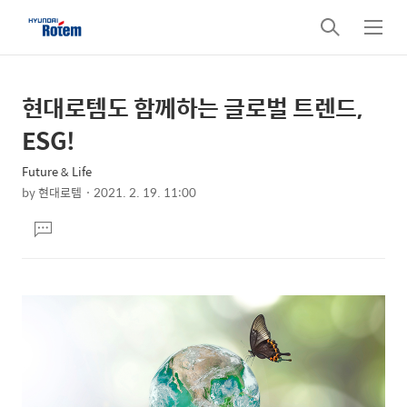
검
메
색
뉴
현대로템도 함께하는 글로벌 트렌드,
상
본
문
세
ESG!
제
컨
목
Future & Life
텐
by
현대로템
2021. 2. 19. 11:00
츠
본
댓
문
글
달
기