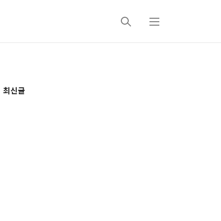
검
메
색
뉴
추
최신글
가
정
보