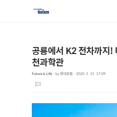
공룡에서 K2 전차까지!
상
본
문
세
천과학관
제
컨
목
텐
Future & Life
by
현대로템
2020. 5. 15. 17:09
본
츠
댓
문
글
달
기