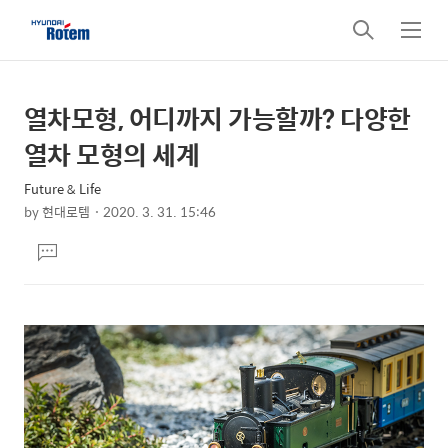
검
메
색
뉴
열차모형, 어디까지 가능할까? 다양한
상
본
문
세
열차 모형의 세계
제
컨
목
Future & Life
텐
by
현대로템
2020. 3. 31. 15:46
츠
본
댓
문
글
달
기