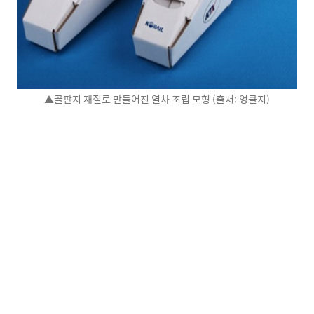
▲골판지 재질로 만들어진 열차 조립 모형 (출처: 엉클지)