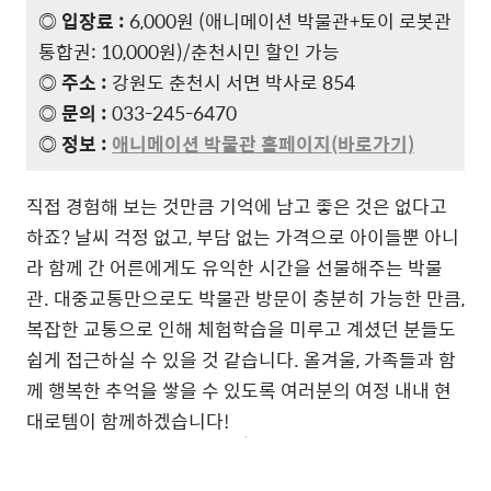
◎ 입장료 :
6,000원 (애니메이션 박물관+토이 로봇관
통합권: 10,000원)/춘천시민 할인 가능
◎ 주소 :
강원도 춘천시 서면 박사로 854
◎ 문의 :
033-245-6470
◎ 정보 :
애니메이션 박물관 홈페이지(바로가기)
직접 경험해 보는 것만큼 기억에 남고 좋은 것은 없다고
하죠? 날씨 걱정 없고, 부담 없는 가격으로 아이들뿐 아니
라 함께 간 어른에게도 유익한 시간을 선물해주는 박물
관. 대중교통만으로도 박물관 방문이 충분히 가능한 만큼,
복잡한 교통으로 인해 체험학습을 미루고 계셨던 분들도
쉽게 접근하실 수 있을 것 같습니다. 올겨울, 가족들과 함
께 행복한 추억을 쌓을 수 있도록 여러분의 여정 내내 현
대로템이 함께하겠습니다!