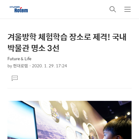
검
메
색
뉴
겨울방학 체험학습 장소로 제격! 국내
상
본
문
세
박물관 명소 3선
제
컨
목
Future & Life
텐
by
현대로템
2020. 1. 29. 17:24
츠
본
댓
문
글
달
기