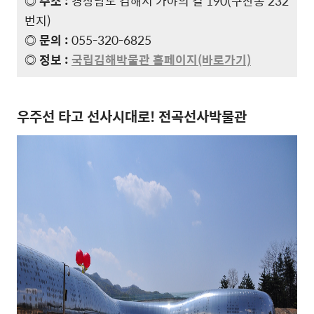
◎ 주소 :
경상남도 김해시 가야의 길 190(구산동 232
번지)
◎ 문의 :
055-320-6825
◎ 정보 :
국립김해박물관 홈페이지(바로가기)
우주선 타고 선사시대로! 전곡선사박물관