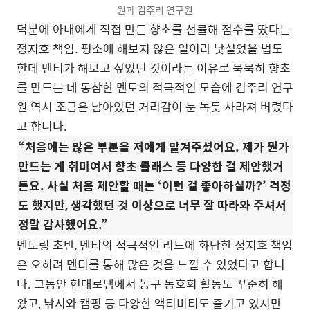
원과 김주리 연구원
덕분에 아내에게 직접 만든 향초를 선물해 점수를 땄다는
정지호 책임. 평소에 해보지 않은 일이라 낯설었을 법도
한데 멘티가 해보고 싶었던 것이라는 이유로 묵묵히 향초
를 만드는 데 동참한 멘토의 적극적인 모습에 김주리 연구
원 역시 조금은 남아있던 거리감이 눈 녹듯 사라져 버렸다
고 합니다.
“처음에는 많은 부분을 저에게 맡겨주셨어요. 제가 뭔가
만드는 게 취미여서 향초 클래스 등 다양한 걸 제안했거
든요. 사실 처음 제안할 때는 ‘이런 걸 좋아하실까?’ 걱정
도 했지만, 생각했던 것 이상으로 너무 잘 따라와 주셔서
정말 감사했어요.”
멘토링 초반, 멘티의 적극적인 리드에 화답한 정지호 책임
은 오히려 멘티를 통해 많은 것을 느낄 수 있었다고 합니
다. 그동안 현대로템에서 농구 동호회 활동도 꾸준히 해
왔고, 낚시와 캠핑 등 다양한 액티비티도 즐기고 있지만