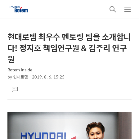
검
메
색
뉴
현대로템 최우수 멘토링 팀을 소개합니
상
본
문
세
다! 정지호 책임연구원 & 김주리 연구
제
컨
원
목
텐
Rotem Inside
츠
by
현대로템
2019. 8. 6. 15:25
본
댓
문
글
달
기