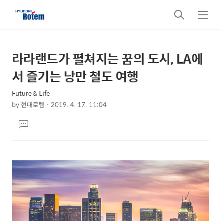
검
메
색
뉴
라라랜드가 펼쳐지는 꿈의 도시, LA에
상
본
문
세
서 즐기는 낭만 철도 여행
제
컨
목
Future & Life
텐
by
현대로템
2019. 4. 17. 11:04
츠
본
댓
문
글
달
기