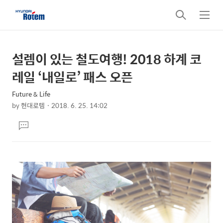
검
메
색
뉴
설렘이 있는 철도여행! 2018 하계 코
상
본
문
세
레일 ‘내일로’ 패스 오픈
제
컨
목
Future & Life
텐
by
현대로템
2018. 6. 25. 14:02
츠
본
댓
문
글
달
기