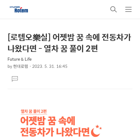
검
메
색
뉴
[로템오樂실] 어젯밤 꿈 속에 전동차가
상
본
문
세
나왔다면 - 열차 꿈 풀이 2편
제
컨
목
Future & Life
텐
by
현대로템
2023. 5. 31. 16:45
츠
본
댓
문
글
달
기