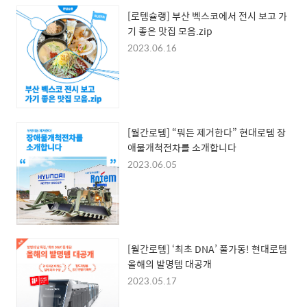
[로템슐랭] 부산 벡스코에서 전시 보고 가
기 좋은 맛집 모음.zip
2023.06.16
[월간로템] “뭐든 제거한다” 현대로템 장
애물개척전차를 소개합니다
2023.06.05
[월간로템] ‘최초 DNA’ 풀가동! 현대로템
올해의 발명템 대공개
2023.05.17