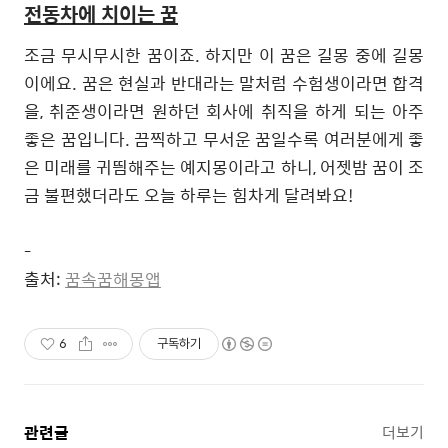
전동차에 치이는 꿈
조금 무시무시한 꿈이죠
.
하지만 이 꿈은 길몽 중에 길몽
이에요
.
꿈은 현실과 반대라는 말처럼 수험생이라면 합격
을
,
취준생이라면 원하던 회사에 취직을 하게 되는 아주
좋은 꿈입니다
.
끔찍하고 무서운 꿈일수록 여러분에게 좋
은 미래를 귀띔해주는 예지몽이라고 하니
,
어젯밤 꿈이 조
금 불편했더라도 오늘 하루는 힘차게 달려봐요
!
-
출처
:
꿈속꿈해몽앱
6
구독하기
관련글
더보기