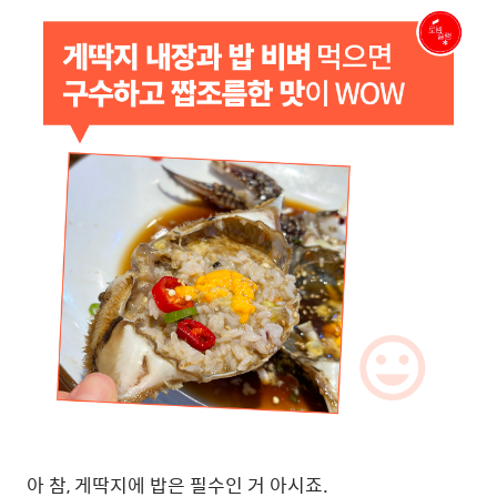
아 참
,
게딱지에 밥은 필수인 거 아시죠
.