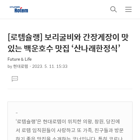
검
메
색
뉴
[로템슐랭] 보리굴비와 간장게장이 맛
상
본
문
세
있는 백운호수 맛집 ‘산나래한정식’
제
컨
목
Future & Life
텐
by
현대로템
2023. 5. 11. 15:33
츠
본
댓
문
글
달
기
-
‘로템슐랭'은 현대로템이 위치한 의왕, 창원, 당진에
서 로템 임직원들이 사랑하고 또 가족, 친구들과 방문
하기 좋은 맛집을 소개하는 코너입니다. 특히 코로나