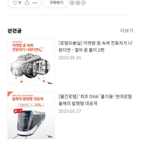
9
구독하기
관련글
더보기
[로템오樂실] 어젯밤 꿈 속에 전동차가 나
왔다면 - 열차 꿈 풀이 2편
2023.05.31
[월간로템] ‘최초 DNA’ 풀가동! 현대로템
올해의 발명템 대공개
2023.05.17