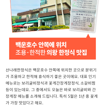
산나래한정식은 백운호수 안쪽에 위치한 곳으로 분위기
가 조용하고 한적해 휴식하기 좋은 곳이에요
.
대표 인기
메뉴로는 보리굴비정식과 꽃게간장게장정식
,
소갈비찜
등이 있는데요
.
그 중에서도 오늘은 바로 보리굴비와 간
장게장 메뉴를 소개해 드립니다
.
특히
5
월은
1년 중 꽃게
가 가장 맛있다고 해요.