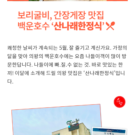
쾌청한 날씨가 계속되는
5월
,
잘 즐기고 계신가요
.
가정의
달을 맞아 의왕의 백운호수에는 요즘 나들이객이 많이 방
문한답니다
.
나들이에 빠.질.수 없는 것
.
바로 맛있는 한
끼
!
이달에 소개해 드릴 의왕 맛집은
‘산나래한정식’입니
다.