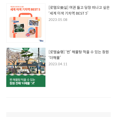
[로템오樂실] 여권 들고 당장 떠나고 싶은
‘세계 이색 기차역 BEST 5’
2023.05.08
[로템슐랭] ‘찐’ 해물탕 먹을 수 있는 창원
‘더해물’
2023.04.11