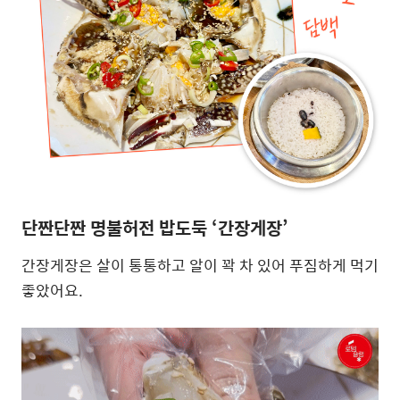
단짠단짠 명불허전 밥도둑
‘
간장게장
’
간장게장은 살이 통통하고 알이 꽉 차 있어 푸짐하게 먹기
좋았어요.