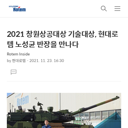
검
메
색
뉴
2021 창원상공대상 기술대상, 현대로
상
본
문
세
템 노성균 반장을 만나다
제
컨
목
Rotem Inside
텐
by
현대로템
2021. 11. 23. 16:30
츠
본
댓
문
글
달
기