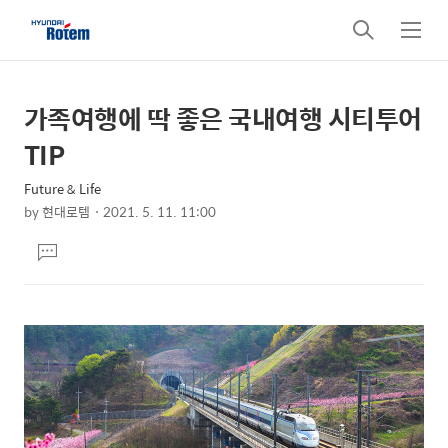
검
메
색
뉴
가족여행에 딱 좋은 국내여행 시티투어
상
본
문
세
TIP
제
컨
목
Future & Life
텐
by
현대로템
2021. 5. 11. 11:00
츠
본
댓
문
글
달
기