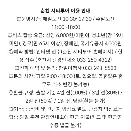
춘천 시티투어 이용 안내
◎운영시간: 매일노선 10:30~17:30 / 주말노선
11:00~18:00
◎버스 탑승 요금: 성인 6,000원/어린이, 청소년(만 19세
미만), 경로(만 65세 이상), 장애인, 국가유공자 4,000원
◎예약 방법: 인터넷 접수(춘천 시티투어 홈페이지) / 현
장 접수 (춘천시 관광안내소 033-250-4312)
◎전화 예약 및 문의: 한일여행사 033-241-5533
◎문의 시간: 평일 9:00~18:00 (토, 일요일, 공휴일은 휴
무로 취소 변경 불가능)
◎환불 규정: 출발 기준 4일 전(100%) / 3일 전(80%) /
2일 전(50%) / 1일 전, 당일(환불 불가)
◎기타: 중식비 및 관광지 입장료 별도, 관광지 입장료는
탑승 당일 춘천 관광안내소에 현금 지불(카드 및 현금영
수증 발급 불가)