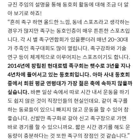
규진 주임의 설명을 통해 동호회 활동에 대해 조금 더 알
아 보기로 하죠!
“흔히 족구 하면 올드한 느낌, 동네 스포츠라고 생각하는
경우가 많지만 족구는 동호인층이 매우 튼튼한 스포츠입
니다. 각 시 별 족구연합회가 있을뿐더러 매년 20~30대
가 주축인 족구대회도 많이 열립니다. 족구강좌와 기술
연구 등이 체계적으로 이루어지는 스포츠이기도 합니다.
2014년에 창립된 현대로템 족구회는 햇수로 3년을 지나
4년차에 들어서고 있는 동호회입니다. 아마 사내 동호회
중에서 회원 평균 연령대가 가장 젊은 축에 속하지 않을까
싶습니다.
바쁜 일상 속에서 따로 시간 내서 운동을 하기
도 쉽지 않은 것이 직장인들의 현실인데요. 같이 족구를
하는 동료들이 있으니 빠지지 않고 운동을 할 수 있어 참
좋습니다. 신발만 족구화로 갈아 신고 족구장으로 가면
바로 경기를 할 수 있으니까요. 짧은 시간 경기를 해도 운
동량이 충분하다는 것 또한 족구의 장점인 것 같습니다.”