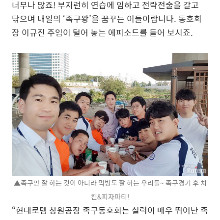
너무나 많죠! 부지런히 연습에 임하고 전략전술을 갈고
닦으며 내일의 ‘족구왕’을 꿈꾸는 이들이랍니다. 동호회
장 이규진 주임이 털어 놓는 에피소드를 들어 보시죠.
▲족구만 잘 하는 것이 아니라 먹방도 잘 하는 우리들~ 족구경기 후 치
킨&피자파티!
“현대로템 창원공장 족구동호회는 실력이 매우 뛰어난 족