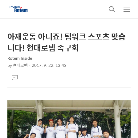
검
메
색
뉴
아재운동 아니죠! 팀워크 스포츠 맞습
상
본
문
세
니다! 현대로템 족구회
제
컨
목
Rotem Inside
텐
by
현대로템
2017. 9. 22. 13:43
츠
본
댓
문
글
달
기