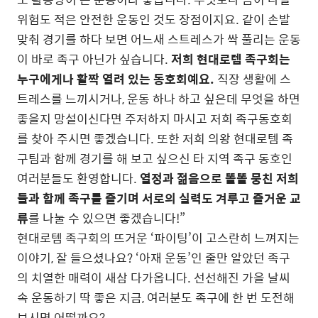
위험도 적은 안전한 운동인 것도 장점이지요. 같이 손발
맞춰 경기를 하다 보면 어느새 스트레스가 싹 풀리는 운동
이 바로 족구 아닌가 싶습니다.
저희 현대로템 족구회는
누구에게나 활짝 열려 있는 동호회예요.
직장 생활에 스
트레스를 느끼시거나, 운동 하나 하고 싶은데 무엇을 하면
좋을지 망설이신다면 주저하지 마시고 저희 족구동호회
를 찾아 주시면 좋겠습니다. 또한 저희 의왕 현대로템 족
구팀과 함께 경기를 해 보고 싶으신 타 지역 족구 동호인
여러분들도 환영합니다.
열정과 젊음으로 똘똘 뭉친 저희
들과 함께 족구를 즐기며 서로의 실력도 겨루고 즐거운 교
류
를 나눌 수 있으면 좋겠습니다!”
현대로템 족구회의 뜨거운 ‘파이팅’이 고스란히 느껴지는
이야기, 잘 들으셨나요? ‘아재 운동’인 줄만 알았던 족구
의 치열한 매력이 새삼 다가옵니다. 선선해진 가을 날씨
속 운동하기 딱 좋은 지금, 여러분도 족구에 한 번 도전해
보시면 어떨까요?