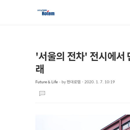
'서울의 전차' 전시에서
상
본
문
세
래
제
컨
목
텐
Future & Life
by
현대로템
2020. 1. 7. 10:19
본
츠
댓
문
글
달
기