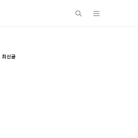
검
메
색
뉴
추
최신글
가
정
보