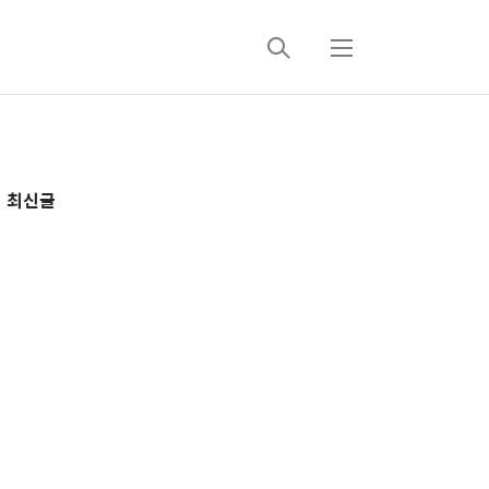
검
메
색
뉴
추
최신글
가
정
보