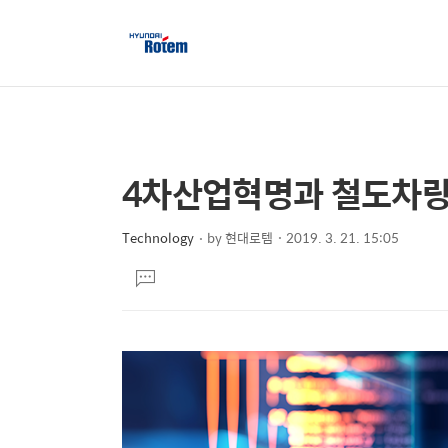
4차산업혁명과 철도차량
상
본
문
세
제
Technology
by
현대로템
2019. 3. 21. 15:05
컨
본
목
텐
댓
문
글
츠
달
기