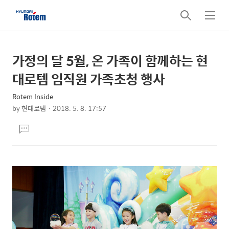
검
메
색
뉴
가정의 달 5월, 온 가족이 함께하는 현
상
본
문
세
대로템 임직원 가족초청 행사
제
컨
목
Rotem Inside
텐
by
현대로템
2018. 5. 8. 17:57
츠
본
댓
문
글
달
기