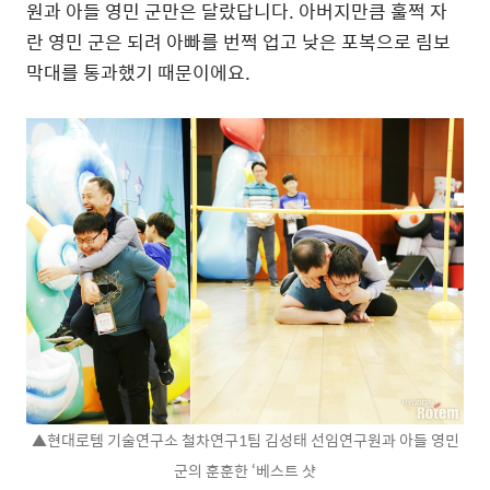
원과 아들 영민 군만은 달랐답니다. 아버지만큼 훌쩍 자
란 영민 군은 되려 아빠를 번쩍 업고 낮은 포복으로 림보
막대를 통과했기 때문이에요.
▲현대로템 기술연구소 철차연구1팀 김성태 선임연구원과 아들 영민
군의 훈훈한 ‘베스트 샷