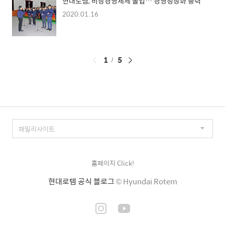
현대로템, 비상경영체제 돌입… 경영정상화 총력
2020.01.16
페
1
5
이
징
홈페이지 Click!
현대로템 공식 블로그
© Hyundai Rotem