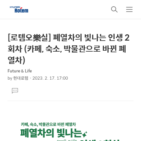
검
메
색
뉴
[로템오樂실] 폐열차의 빛나는 인생 2
상
본
문
세
회차 (카페, 숙소, 박물관으로 바뀐 폐
제
컨
열차)
목
텐
Future & Life
츠
by
현대로템
2023. 2. 17. 17:00
본
댓
문
글
달
기