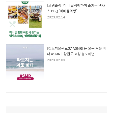
[로템슐랭] 미니 글램핑하며 즐기는 텍사
스 BBQ ‘바베큐의왕’
2023.02.14
[철도박물관로37 ASMR] 눈 오는 겨울 바
다 ASMRㅣ강원도 고성 봉포해변
2023.02.03