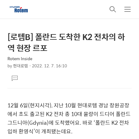
검
메
색
뉴
[로템B] 폴란드 도착한 K2 전차의 하
상
본
문
세
역 현장 르포
제
컨
목
Rotem Inside
텐
by
현대로템
2022. 12. 7. 16:10
츠
본
댓
문
글
달
기
12
월
6
일
(
현지시각
),
지난
10
월
현대로템
경남
창원공장
에서
초도
출고된
K2
전차
총
10
대
물량이
드디어
폴란드
그드니아
(Gdynia)
에
도착했어요
.
바로
‘
폴란드
K2
전차
입하
환영식
’
이
개최됐는데요
.