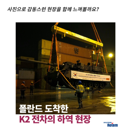
사진으로
감동스런
현장을
함께
느껴볼까요
?