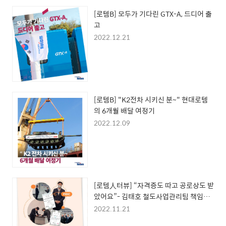
[로템B] 모두가 기다린 GTX-A, 드디어 출
고
2022.12.21
[로템B] "K2전차 시키신 분~" 현대로템
의 6개월 배달 여정기
2022.12.09
[로템人터뷰] “자격증도 따고 공로상도 받
았어요”- 김태호 철도사업관리팀 책임매
니저가 강추하는 자격증 이야기
2022.11.21