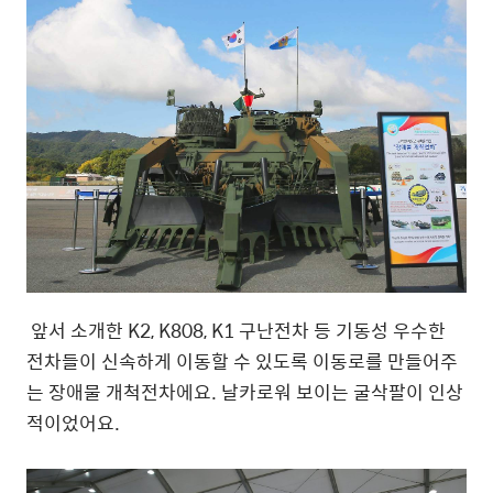
앞서 소개한
K2, K808, K1
구난전차 등 기동성 우수한
전차들이 신속하게 이동할 수 있도록 이동로를 만들어주
는 장애물 개척전차에요
.
날카로워 보이는 굴삭팔이 인상
적이었어요
.