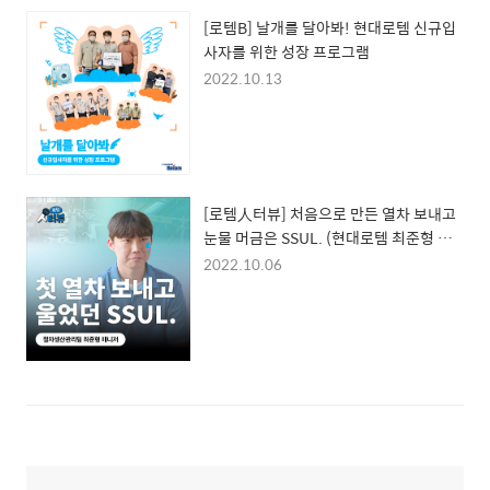
[로템B] 날개를 달아봐! 현대로템 신규입
사자를 위한 성장 프로그램
2022.10.13
[로템人터뷰] 처음으로 만든 열차 보내고
눈물 머금은 SSUL. (현대로템 최준형 매
니저편)
2022.10.06