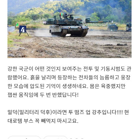
강한 국군이 어떤 것인지 보여주는 전투 및 기동시범도 관
람했어요. 흙을 날리며 등장하는 전차들의 늠름하고 웅장
한 모습에 압도된 기억이 생생하네요. 몸은 육중했지만
잽싼 움직임에 두 번 반했답니다!
밀덕
(
밀리터리 덕후
)
이라면 투 떰즈 업 강추입니다
!!!!
현
대로템 부스 꼭 빼먹지 마시고요
.