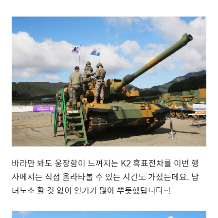
바라만 봐도 웅장함이 느껴지는
K2
흑표전차를 이번 행
사에서는 직접 올라타볼 수 있는 시간도 가졌는데요
.
남
녀노소 할 것 없이 인기가 많아 뿌듯했답니다
~!