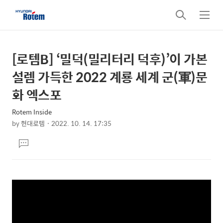
검
메
색
뉴
[로템B] ‘밀덕(밀리터리 덕후)’이 가본
상
본
문
세
설렘 가득한 2022 계룡 세계 군(軍)문
제
컨
화 엑스포
목
텐
Rotem Inside
츠
by
현대로템
2022. 10. 14. 17:35
본
댓
문
글
달
기