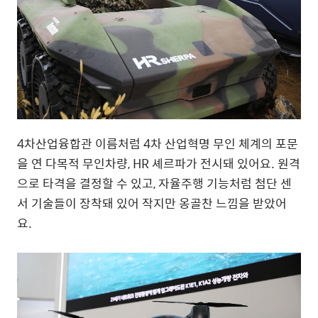
4
차산업융합관 이름처럼
4
차 산업혁명 무인 체계의 포문
을 연 다목적 무인차량
, HR
셰르파가 전시돼 있어요
.
원격
으로 타격을 결정할 수 있고
,
자율주행 기능처럼 첨단 센
서 기술들이 장착돼 있어 작지만 옹골찬 느낌을 받았어
요
.