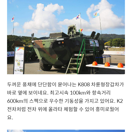
두꺼운 풍채에 단단함이 묻어나는
K808 차륜형장갑차
가
바로 옆에 보이네요
.
최고시속
100km
와 항속거리
600km
의 스펙으로 우수한 기동성을 가지고 있어요
. K2
전차처럼 전차 위에 올라타 체험할 수 있어 흥미로웠어
요
.