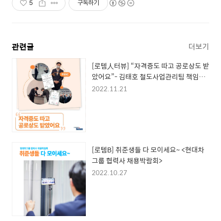
5
구독하기
관련글
더보기
[로템人터뷰] “자격증도 따고 공로상도 받
았어요”- 김태호 철도사업관리팀 책임매
니저가 강추하는 자격증 이야기
2022.11.21
[로템B] 취준생들 다 모이세요~ <현대차
그룹 협력사 채용박람회>
2022.10.27