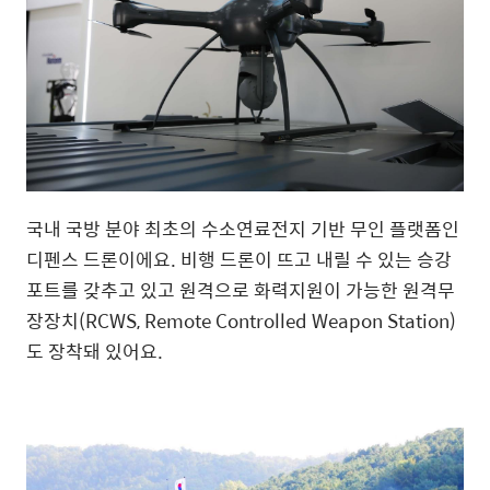
국내
국방
분야
최초의
수소연료전지
기반
무인
플랫폼인
디펜스
드론이에요
.
비행
드론이
뜨고
내릴
수
있는
승강
포트를
갖추고
있고
원격으로
화력지원이
가능한
원격무
장장치
(RCWS, Remote Controlled Weapon Station)
도
장착돼
있어요
.