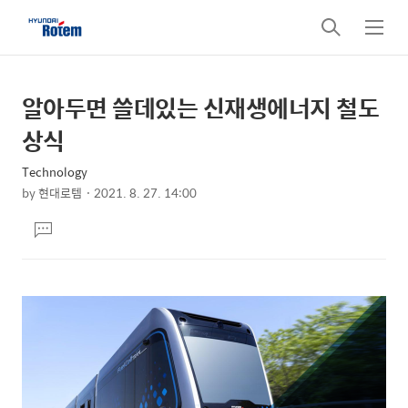
검
메
색
뉴
알아두면 쓸데있는 신재생에너지 철도
상
본
문
세
상식
제
컨
목
Technology
텐
by
현대로템
2021. 8. 27. 14:00
츠
본
댓
문
글
달
기