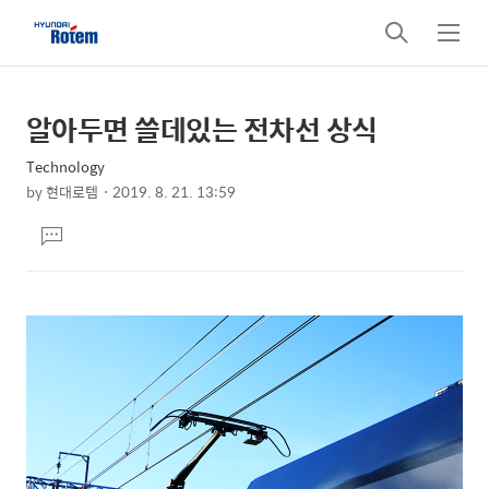
검
메
색
뉴
알아두면 쓸데있는 전차선 상식
상
본
문
세
Technology
제
컨
by
현대로템
2019. 8. 21. 13:59
목
본
텐
댓
문
츠
글
달
기