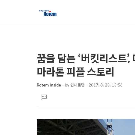
꿈을 담는 ‘버킷리스트’
상
본
문
세
마라톤 피플 스토리
제
컨
목
텐
Rotem Inside
by
현대로템
2017. 8. 23. 13:56
본
츠
댓
문
글
달
기