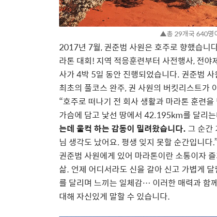
▲총 29개국 640
2017년 7월, 권준범 사원은 호주로 향했습니다
라톤 대회! 지역 적응훈련부터 사전행사, 전야제
사가 4박 5일 동안 진행되었습니다. 권준범 
최초의 풀코스 완주, 권 사원의 버킷리스트가
“호주로 떠나기 전 회사 생활과 마라톤 훈련을
가슴에 담고 낯선 땅에서 42.195km를 달리
는데 울컥 하는 감동이 밀려왔습니다.
그 순간 
님 생각도 났어요. 평생 잊지 못할 순간입니다.
권준범 사원에게 있어 마라톤이란 소통이자 즐
삶. 언제 어디서라도 신을 갈아 신고 가볍게 달
를 달리며 느끼는 일체감… 이러한 매력과 함
대해 자신있게 말할 수 있습니다.