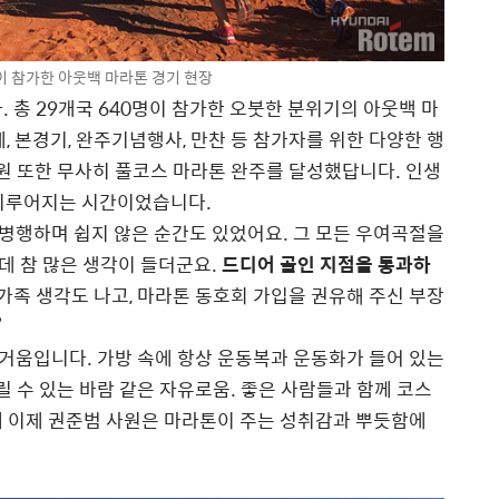
명이 참가한 아웃백 마라톤 경기 현장
. 총 29개국 640명이 참가한 오붓한 분위기의 아웃백 마
, 본경기, 완주기념행사, 만찬 등 참가자를 위한 다양한 행
사원 또한 무사히 풀코스 마라톤 완주를 달성했답니다. 인생
 이루어지는 시간이었습니다.
 병행하며 쉽지 않은 순간도 있었어요. 그 모든 우여곡절을
는데 참 많은 생각이 들더군요.
드디어 골인 지점을 통과하
가족 생각도 나고, 마라톤 동호회 가입을 권유해 주신 부장
”
거움입니다. 가방 속에 항상 운동복과 운동화가 들어 있는
릴 수 있는 바람 같은 자유로움. 좋은 사람들과 함께 코스
께 이제 권준범 사원은 마라톤이 주는 성취감과 뿌듯함에