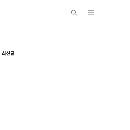
검
메
색
뉴
추
최신글
가
정
보