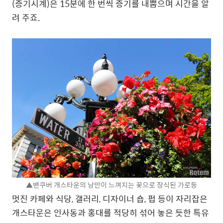
(증기시계)은 15분에 한 번씩 증기를 내뿜으며 시간을 알
려 주죠.
▲밴쿠버 개스타운의 낭만이 느껴지는 꽃으로 장식된 가로등
멋진 카페와 식당, 갤러리, 디자이너 숍, 펍 등이 자리잡은
개스타운은 인사동과 홍대를 적당히 섞어 놓은 듯한 특유