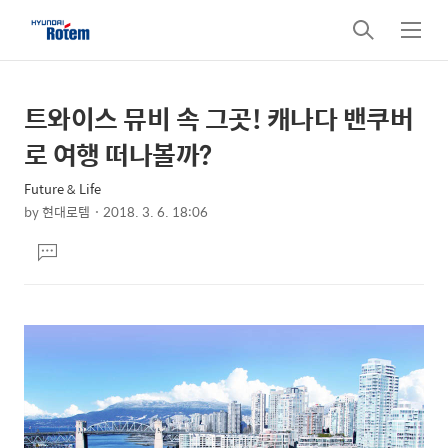
검
메
색
뉴
트와이스 뮤비 속 그곳! 캐나다 밴쿠버
상
본
문
세
로 여행 떠나볼까?
제
컨
목
Future & Life
텐
by
현대로템
2018. 3. 6. 18:06
츠
본
댓
문
글
달
기