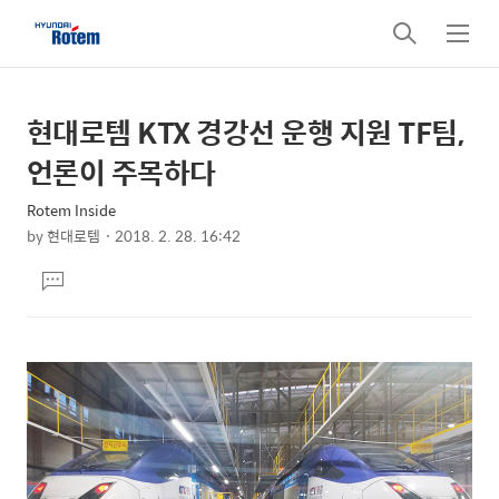
검
메
색
뉴
현대로템 KTX 경강선 운행 지원 TF팀,
상
본
문
세
언론이 주목하다
제
컨
목
Rotem Inside
텐
by
현대로템
2018. 2. 28. 16:42
츠
본
댓
문
글
달
기