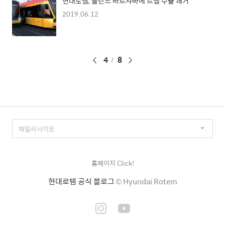
현대로템, 폴란드 바르샤바에 트램 수출 쾌거
2019.06.12
페
4
8
이
징
홈페이지 Click!
현대로템 공식 블로그
© Hyundai Rotem