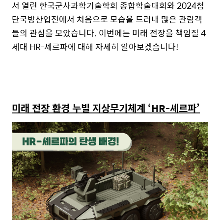
서 열린 한국군사과학기술학회 종합학술대회와
2024
첨
단국방산업전에서 처음으로 모습을 드러내 많은 관람객
들의 관심을 모았
습니다
.
이번에는 미래 전장을 책임질
4
세대
HR-
셰르파에 대해 자세히 알아
보겠습니다
!
미래 전장 환경 누빌 지상무기체계
‘
HR-셰르파
’