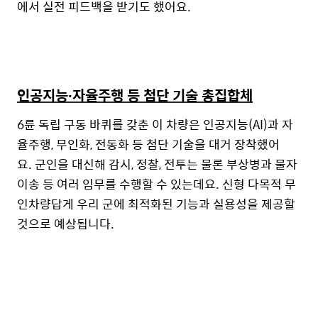
에서 실전 피드백을 받기도 했어요
.
인공지능
∙
자율주행 등 첨단 기술 총집합체
6
륜 독립 구동 바퀴를 갖춘 이 차량은
인공지능
(AI)
과 자
율주행
,
무인화
,
전동화 등 첨단 기술을 대거 장착했어
요
.
군인을 대신해 감시
,
정찰
,
전투는 물론 부상병과 물자
이송 등 여러 임무를 수행할 수 있는데요
.
신형 다목적 무
인차량답게
우리 군에 최적화된
기능과 실용성을 제공할
것으로 예상됩니다
.