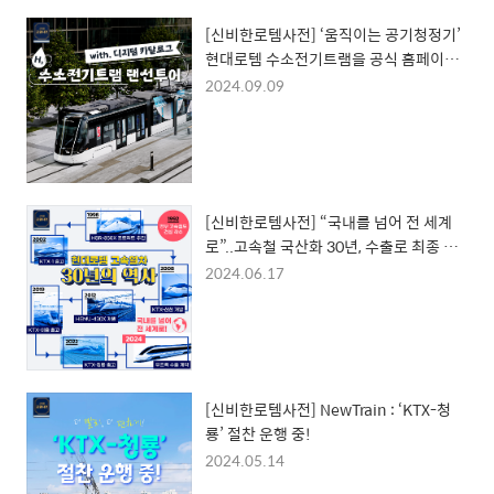
[신비한로템사전] ‘움직이는 공기청정기’
현대로템 수소전기트램을 공식 홈페이지
에서 만나보세요!
2024.09.09
[신비한로템사전] “국내를 넘어 전 세계
로”..고속철 국산화 30년, 수출로 최종 결
실
2024.06.17
[신비한로템사전] NewTrain : ‘KTX-청
룡’ 절찬 운행 중!
2024.05.14