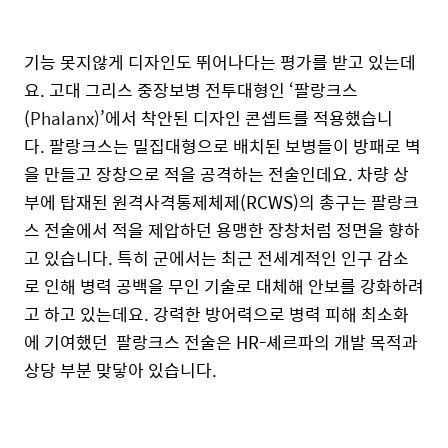
기능 못지않게
디자인도 뛰어나다는 평가를 받고 있는데
요
.
고대 그리스 중장보병 전투대형인
‘
팔랑크스
(
Phalanx)
’
에서 착안된 디자인 콘셉트를 적용했습니
다
.
팔랑크스는 밀집
대형으로 배치된
보병들이 방패로 벽
을 만들고 장창으로 적을 공격하는 전술인데요
.
차량 상
부에 탑재된 원격사격통제체제
(
RCWS)
의
총구는 팔랑크
스 전술에서 적을 제압하던 용맹한 장창처럼 정면을 향하
고 있습니다
.
특히 군에서는
최근 전세계적인 인구 감소
로 인해 병력 공백을 무인 기술로 대체해 안보를 강화하려
고 하고 있는데요
.
강력한 방어력으로 병력 피해 최소화
에 기여했던
팔랑크스 전술은
HR-
셰르파의 개발 목적과
상당 부분 맞닿아 있습니다
.