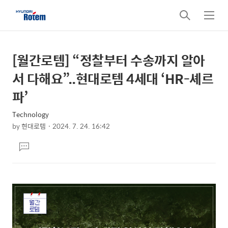
검
메
색
뉴
[월간로템] “정찰부터 수송까지 알아
상
본
문
세
서 다해요”..현대로템 4세대 ‘HR-셰르
제
컨
파’
목
텐
Technology
츠
by
현대로템
2024. 7. 24. 16:42
본
댓
문
글
달
기