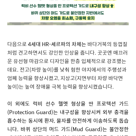
다음으로
4
세대
HR-
셰르파의 차체는
바다거북의 등껍질
처럼 견고하면서도
강인
한 인상을 줍니다
.
곳곳엔 매끄러
운 유선형 마감으로 디자인을 한층 입체적으로 강조했는
데요
.
전고
(
차량 높이
)
를
낮춰 험한 야지에서의 주행성과
엄폐 능력을
향상시켰
고
,
지상고
(
지면부터 차량 바닥면
높이
)
는 높여 장애물 극복 능력을 향상시켰습니다
.
이 외에도 럭비 선수 헬멧 형상을 딴 프로텍션 가드
(Protection Guard)
는 내구성을 향상시켜 외부 충격을
흡수하는 동시에 환자
,
물자를 안전하게 이송하도록 돕습
니다
.
바퀴 상단의 머드 가드
(Mud Guard)
는 불안정한