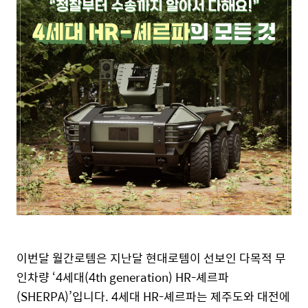
이번달 월간로템은 지난
달
현대로템이
선보인
다목적 무
인차량
‘
4
세대
(4th generation) HR-
셰르파
(SHERPA)’
입니다
. 4
세대
HR-
셰르파는 제주도와 대전에