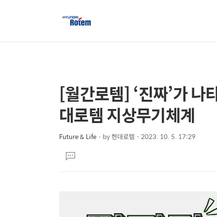
[월간로템] ‘진짜’가 나
상
본
문
세
대로템 지상무기체계
제
컨
목
텐
Future & Life
by
현대로템
2023. 10. 5. 17:29
본
츠
댓
문
글
달
기