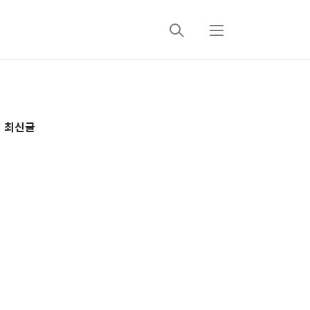
검
메
색
뉴
추
최신글
가
정
보