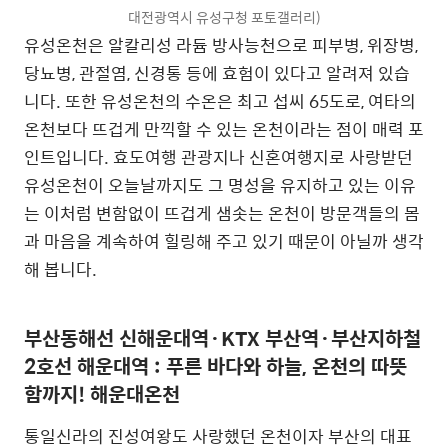
대전광역시 유성구청 포토갤러리)
유성온천은 알칼리성 라듐 방사능천으로 피부병, 위장병,
당뇨병, 관절염, 신경통 등에 효험이 있다고 알려져 있습
니다. 또한 유성온천의 수온은 최고 섭씨 65도로, 여타의
온천보다 뜨겁게 만끽할 수 있는 온천이라는 점이 매력 포
인트입니다. 효도여행 관광지나 신혼여행지로 사랑받던
유성온천이 오늘날까지도 그 명성을 유지하고 있는 이유
는 이처럼 변함없이 뜨겁게 샘솟는 온천이 방문객들의 몸
과 마음을 계속하여 힐링해 주고 있기 때문이 아닐까 생각
해 봅니다.
부산동해선 신해운대역·KTX 부산역·부산지하철
2호선 해운대역 : 푸른 바다와 하늘, 온천의 따뜻
함까지! 해운대온천
통일신라의 진성여왕도 사랑했던 온천이자 부산의 대표