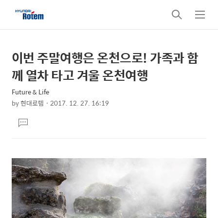
검
메
색
뉴
이번 주말여행은 온천으로! 가족과 함
상
본
문
세
께 열차 타고 겨울 온천여행
제
컨
목
Future & Life
텐
by
현대로템
2017. 12. 27. 16:19
츠
본
댓
문
글
달
기