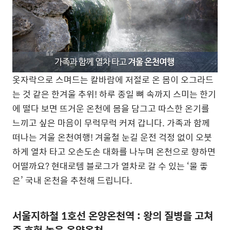
옷자락으로 스며드는 칼바람에 저절로 온 몸이 오그라드
는 것 같은 한겨울 추위! 하루 종일 뼈 속까지 스미는 한기
에 떨다 보면 뜨거운 온천에 몸을 담그고 따스한 온기를
느끼고 싶은 마음이 무럭무럭 커져 갑니다. 가족과 함께
떠나는 겨울 온천여행! 겨울철 눈길 운전 걱정 없이 오붓
하게 열차 타고 오손도손 대화를 나누며 온천으로 향하면
어떨까요? 현대로템 블로그가 열차로 갈 수 있는 ‘물 좋
은’ 국내 온천을 추천해 드립니다.
서울지하철 1호선 온양온천역 : 왕의 질병을 고쳐
준 효험 높은 온양온천