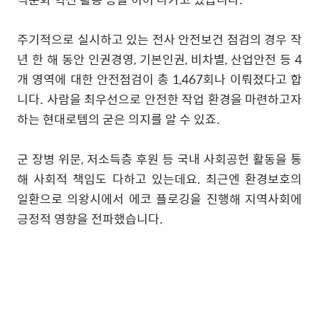
주기적으로 실시하고 있는 전사 안전보건 점검의 경우 작
년 한 해 동안 인권경영
,
기본인권
,
비차별
,
산업안전 등
4
개 영역에 대한 안전점검이 총
1,467
회나 이뤄졌다고 합
니다
.
사람을 최우선으로 안전한 작업 환경을 마련하고자
하는 현대로템의 굳은 의지를 알 수 있죠
.
군 장병 위문
,
저소득층 후원 등 국내 사회공헌 활동을 통
해 사회적 책임도 다하고 있는데요
.
최근엔 환경보호의
일환으로 의왕시에서 에코 플로깅을 진행해 지역사회에
긍정적 영향을 전파했습니다
.