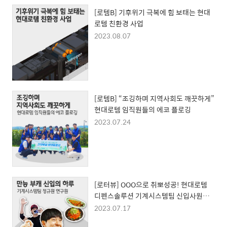
[로템B] 기후위기 극복에 힘 보태는 현대
로템 친환경 사업
2023.08.07
[로템B] “조깅하며 지역사회도 깨끗하게”
현대로템 임직원들의 에코 플로깅
2023.07.24
[로터뷰] OOO으로 취뽀성공! 현대로템
디펜스솔루션 기계시스템팀 신입사원의
범상치 않은 하루
2023.07.17