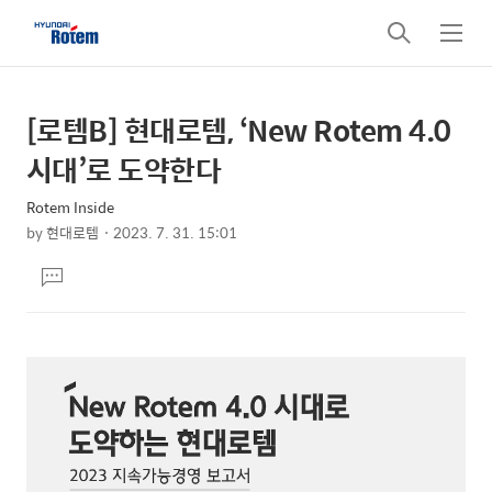
검
메
색
뉴
[로템B] 현대로템, ‘New Rotem 4.0
상
본
문
세
시대’로 도약한다
제
컨
목
Rotem Inside
텐
by
현대로템
2023. 7. 31. 15:01
츠
본
댓
문
글
달
기