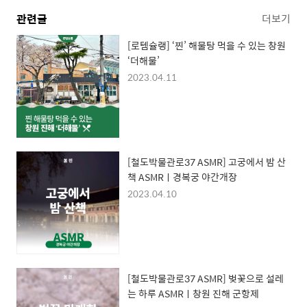
관련글
더보기
[로템슐랭] ‘찐’ 해물탕 먹을 수 있는 창원
‘더해물’
2023.04.11
[철도박물관로37 ASMR] 고궁에서 밤 산
책 ASMRㅣ경복궁 야간개장
2023.04.10
[철도박물관로37 ASMR] 벚꽃으로 설레
는 하루 ASMRㅣ창원 진해 군항제