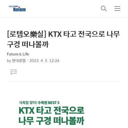
검
메
색
뉴
[로템오樂실] KTX 타고 전국으로 나무
상
본
문
세
구경 떠나볼까
제
컨
목
Future & Life
텐
by
현대로템
2023. 4. 5. 12:26
츠
본
댓
문
글
달
기