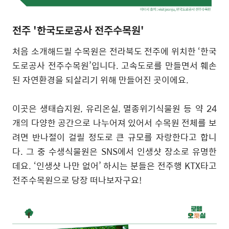
전주 '한국도로공사 전주수목원'
처음 소개해드릴 수목원은 전라북도 전주에 위치한
‘
한국
도로공사 전주수목원
’
입니다
.
고속도로를 만들면서 훼손
된 자연환경을 되살리기 위해 만들어진 곳이에요
.
이곳은 생태습지원
,
유리온실
,
멸종위기식물원 등 약
24
개의 다양한 공간으로 나누어져 있어서 수목원 전체를 보
려면 반나절이 걸릴 정도로 큰 규모를 자랑한다고 합니
다
.
그 중 수생식물원은
SNS
에서 인생샷 장소로 유명한
데요
. ‘
인생샷 나만 없어
’
하시는 분들은 전주행
KTX
타고
전주수목원으로 당장 떠나보자구요
!