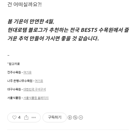
건 어떠실까요
?!
봄 기운이 만연한
4
월
,
현대로템 블로그가 추천하는 전국
BEST5
수목원에서
즐
거운 추억 만들어 가시면 좋을 것 같습니다
.
-
*
참고자료
전주수목원
-
여기유
나주 은행나무수목원
-
여기유
대구수목원
-
대한민국 구석구석
서울식물원
-
서울식물원 홈페이지
4
구독하기