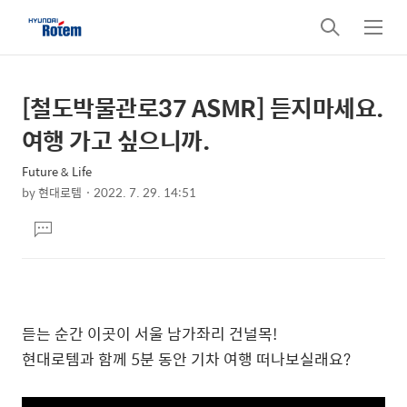
검
메
색
뉴
[철도박물관로37 ASMR] 듣지마세요.
상
본
문
세
여행 가고 싶으니까.
제
컨
목
Future & Life
텐
by
현대로템
2022. 7. 29. 14:51
츠
본
댓
문
글
달
기
듣는 순간 이곳이 서울 남가좌리 건널목!
현대로템과
함께
5
분
동안
기차
여행
떠나보실래요
?