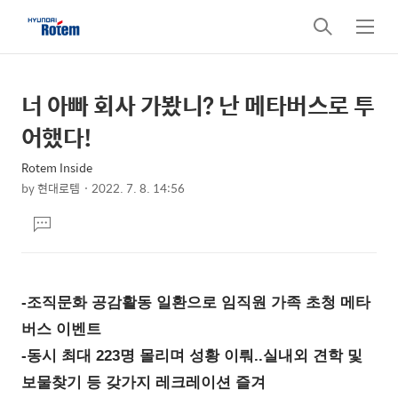
검
메
색
뉴
너 아빠 회사 가봤니? 난 메타버스로 투
상
본
문
세
어했다!
제
컨
목
Rotem Inside
텐
by
현대로템
2022. 7. 8. 14:56
츠
본
댓
문
글
달
기
-조직문화 공감활동 일환으로 임직원 가족 초청 메타
버스 이벤트
-동시 최대 223명 몰리며 성황 이뤄..실내외 견학 및
보물찾기 등 갖가지 레크레이션 즐겨