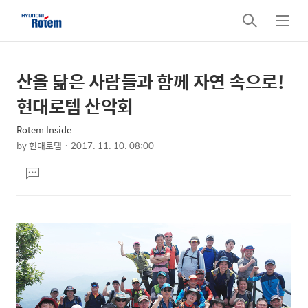
검
메
색
뉴
산을 닮은 사람들과 함께 자연 속으로!
상
본
문
세
현대로템 산악회
제
컨
목
Rotem Inside
텐
by
현대로템
2017. 11. 10. 08:00
츠
본
댓
문
글
달
기