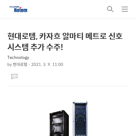
검
메
색
뉴
현대로템, 카자흐 알마티 메트로 신호
상
본
문
세
시스템 추가 수주!
제
컨
목
Technology
텐
by
현대로템
2021. 3. 9. 11:00
츠
본
댓
문
글
달
기