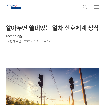
검
메
색
뉴
알아두면 쓸데있는 열차 신호체계 상식
상
본
문
세
Technology
제
컨
by
현대로템
2020. 7. 15. 16:17
목
본
텐
댓
문
츠
글
달
기