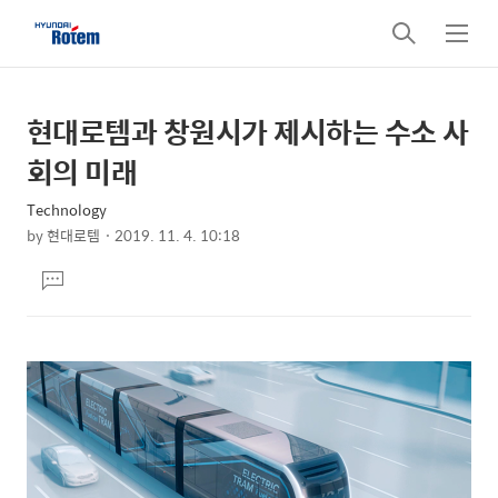
검
메
색
뉴
현대로템과 창원시가 제시하는 수소 사
상
본
문
세
회의 미래
제
컨
목
Technology
텐
by
현대로템
2019. 11. 4. 10:18
츠
본
댓
문
글
달
기