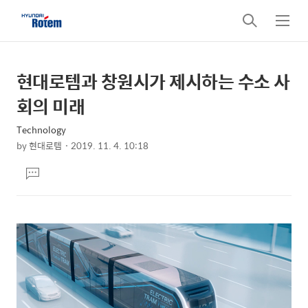
검
메
색
뉴
현대로템과 창원시가 제시하는 수소 사
상
본
문
세
회의 미래
제
컨
목
Technology
텐
by
현대로템
2019. 11. 4. 10:18
츠
본
댓
문
글
달
기