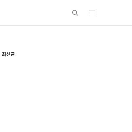
검
메
색
뉴
추
최신글
가
정
보