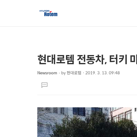
현대로템 전동차, 터키 
상
본
문
세
제
Newsroom
by
현대로템
2019. 3. 13. 09:48
컨
본
목
텐
댓
문
글
츠
달
기