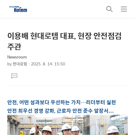
검
메
색
뉴
이용배 현대로템 대표, 현장 안전점검
상
본
문
세
주관
제
컨
목
Newsroom
텐
by
현대로템
2025. 8. 14. 15:50
츠
본
댓
문
글
달
기
안전, 어떤 성과보다 우선하는 가치…리더부터 실천
안전 최우선 경영 강화, 근로자 안전 준수 앞장서...