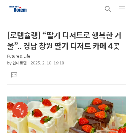
검
메
색
뉴
[로템슐랭] “딸기 디저트로 행복한 겨
상
본
문
세
울”.. 경남 창원 딸기 디저트 카페 4곳
제
컨
목
Future & Life
텐
by
현대로템
2025. 2. 10. 16:18
츠
본
댓
문
글
달
기