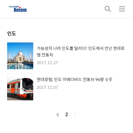
검
메
색
뉴
인도
가능성의 나라 인도를 달리다! 인도에서 만난 현대로
템 전동차
2017.11.27
현대로템, 인도 아메다바드 전동차 96량 수주
2017.11.07
페
2
이
징