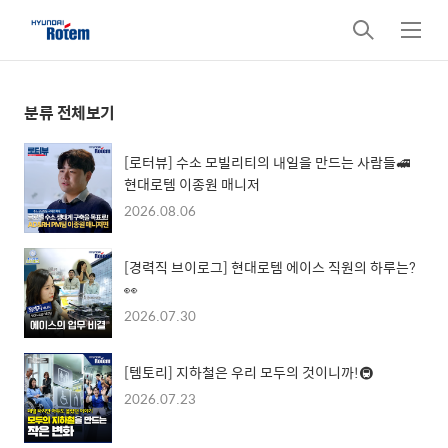
검
메
색
뉴
분류 전체보기
[로터뷰] 수소 모빌리티의 내일을 만드는 사람들🚅
현대로템 이종원 매니저
2026.08.06
[경력직 브이로그] 현대로템 에이스 직원의 하루는?
👀
2026.07.30
[템토리] 지하철은 우리 모두의 것이니까!🚇
2026.07.23