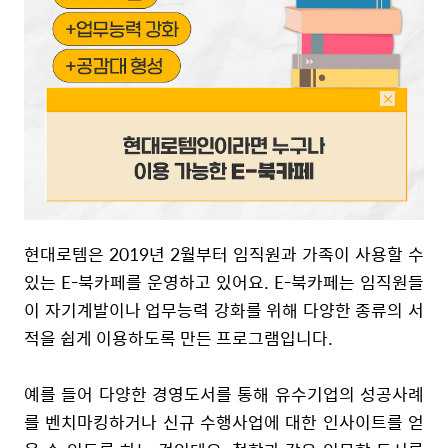
현대로템은 2019년 2월부터 임직원과 가족이 사용할 수
있는 E-북카페를 운영하고 있어요. E-북카페는
임직원들
이
자기계발이나
업무능력
강화를
위해
다양한
종류의
서
적을
쉽게
이용하도록
만든
프로그램입니다
.
예를
들어
다양한
경영도서를
통해
유수기업의
성공사례
를
벤치마킹하거나
신규
수행사업에
대한
인사이트를
얻