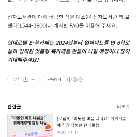
전자도서관에 대해 궁금한 점은 예스
24
전자도서관 앱 콜
센터
(1544-3800)
나 게시판
FAQ
를 이용해 주세요
.
현대로템
E-
북카페는
2024
년부터 업데이트를 연
6
회로
늘려 임직원 맞춤형 북카페를 만들어 나갈 예정이니 많이
기대해주세요
!
1
구독하기
관련글
더보기
[로템B] “따뜻한 마음 나눠요” 취약계층
에 김장 나눔한 현대로템
2023.11.14