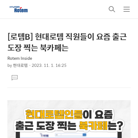
검
메
색
뉴
[로템B] 현대로템 직원들이 요즘 출근
상
본
문
세
도장 찍는 북카페는
제
컨
목
Rotem Inside
텐
by
현대로템
2023. 11. 1. 16:25
츠
본
댓
문
글
달
기