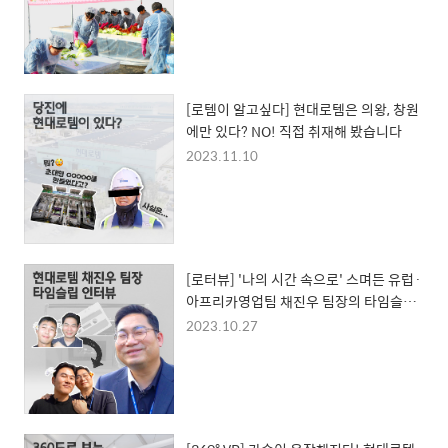
[로템이 알고싶다] 현대로템은 의왕, 창원
에만 있다? NO! 직접 취재해 봤습니다
2023.11.10
[로터뷰] '나의 시간 속으로' 스며든 유럽·
아프리카영업팀 채진우 팀장의 타임슬립
직무 인터뷰
2023.10.27