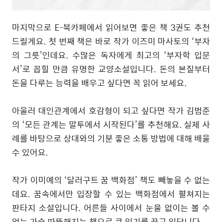
마지막으로
E-
북카페에서 읽어보면 좋은 책
3
권도 추천
드릴게요
.
첫 번째 책은 바로 작가 이즈미 마사토의
‘
부자
의 그릇
’
인데요
.
수많은 독자에게 최고의
‘
부자학 입문
서
’
로 꼽힐 만큼 유명한 교양소설입니다
.
돈의 본질부터
돈을 다루는 능력을 배우고 싶다면 꼭 읽어 보세요
.
아울러 대인관계에서 호감형이 되고 싶다면 작가 김범준
의
‘
모든 관계는 말투에서 시작된다
’
를 추천해요
.
실제 사
례를 바탕으로 상대와의 기분 좋은 소통 방법에 대해 배울
수 있어요
.
작가 이미예의
‘
달러구트 꿈 백화점
’
책도 빼놓을 수 없는
데요
.
꿈속에서만 입장할 수 있는 백화점에서 펼쳐지는
판타지 소설입니다
.
어른들 사이에서 눈물 없이는 볼 수
없는 가슴 따뜻해지는 책으로 큰 인기를 끌고 있답니다
.