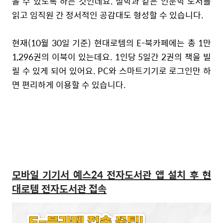
을
수
있도록
하는
것인데요
.
철학과
같은
인문학
도서를
읽고
임직원
간
정서적인
공감대도
형성할
수
있습니다
.
현재(10월 30일 기준) 현대로템의 E-북카페에는 총 1만
1,296권의 이북이 있는데요. 1인당 5일간 2권의 책을 빌
릴 수 있게 되어 있어요. PC와 스마트기기로 로그인만 하
면 편리하게 이용할 수 있습니다.
모바일 기기서 예스
24
전자도서관 앱 설치 후 현
대로템 전자도서관 접속