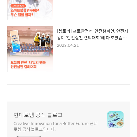
[템토리] 프로안전러, 안전챔피언, 안전지
킴이 '안전실천 결의대회'에 다 모였습니
다!
2023.04.21
현대로템 공식 블로그
Creative Innovation for a Better Future 현대
로템 공식 블로그입니다.