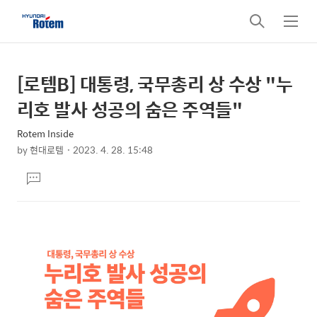
검
메
색
뉴
[로템B] 대통령, 국무총리 상 수상 "누
상
본
문
세
리호 발사 성공의 숨은 주역들"
제
컨
목
Rotem Inside
텐
by
현대로템
2023. 4. 28. 15:48
츠
본
댓
문
글
달
기