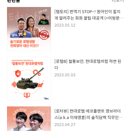
관련글
[템토리] 번역기 STOP~! 원어민이 찰지
게 알려주는 회화 꿀팁 대공개 (+미방분
연애썰)
2023.05.12
[로템B] 철통보안, 현대로템처럼 하면 된
다
2023.05.03
[로터뷰] 현대로템 에코플랜트 영브라더
스(a.k.a 이재영훈)의 솔직담백 직무인터
뷰 Time (스마트물류연구원편)
2023.04.27