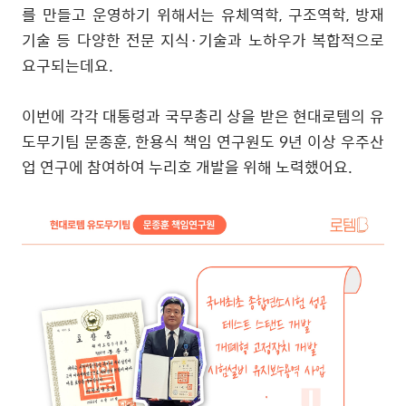
를 만들고 운영하기 위해서는 유체역학
,
구조역학
,
방재
기술 등 다양한 전문 지식
·
기술과 노하우가 복합적으로
요구되는데요
.
이번에 각각 대통령과 국무총리 상을 받은 현대로템의 유
도무기팀 문종훈
,
한용식 책임 연구원도
9
년 이상 우주산
업 연구에 참여하여 누리호 개발을 위해 노력했어요
.